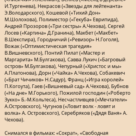
И.Тургенева), Некрасов («Звезды для лейтенанта»
Э.Володарского), Кошевой («Тихий Дон»
М.Шолохова), Полиместор («Гекуба» Еврипида),
Андрей Прозоров («Три сестры» А.Чехова), Сергей
Лосев («Картина» Д.Гранина), Макбет («Макбет»
В.Шекспира), Городничий («Ревизор» Н.Гоголя),
Вожак («Оптимистическая трагедия»
В.Вишневского), Понтий Пилат («Мастер и
Маргарита» М.Булгакова), Савва Лукич («Багровый
остров» М.Булгакова), Чепурный («Христос и мы»
А.Платонова), Дорн («Чайка» А.Чехова), Собакевич
(«Брат Чичиков» Н.Садур), Франц («Игра королей»
П.Когоута), Гаев («Вишневый сад» А.Чехова), Бубнов
(«На дне» М.Горького), Пожилой господин («Роберто
Зукко» Б.-М.Кольтеса), Несчастливцев («Мечтатели»
А.Островского), Чугунов («Ловит волк - ловят и
волка» А. Островского), Серебряков («Дядя Ваня» А.
Чехова).
Снимался в фильмах: «Сократ», «Свободная