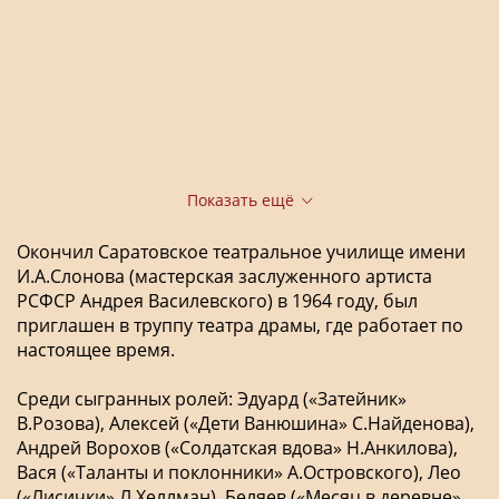
Показать ещё
Окончил Саратовское театральное училище имени
И.А.Слонова (мастерская заслуженного артиста
РСФСР Андрея Василевского) в 1964 году, был
приглашен в труппу театра драмы, где работает по
настоящее время.
Среди сыгранных ролей: Эдуард («Затейник»
В.Розова), Алексей («Дети Ванюшина» С.Найденова),
Андрей Ворохов («Солдатская вдова» Н.Анкилова),
Вася («Таланты и поклонники» А.Островского), Лео
(«Лисички» Л.Хеллман), Беляев («Месяц в деревне»