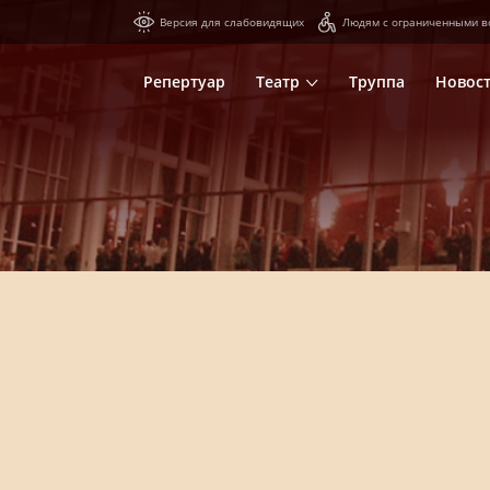
Версия для слабовидящих
Людям с ограниченными в
Репертуар
Театр
Труппа
Новос