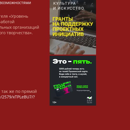
возможностями
теля «Уровень
работой
льных организаций
ого творчества».
а так же по прямой
/e/2579/xTPLeBU7/?