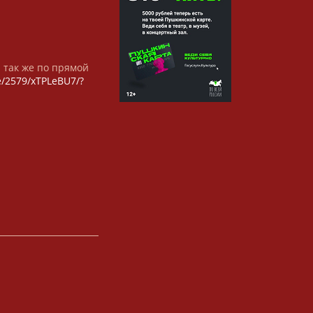
а так же по прямой
/e/2579/xTPLeBU7/?