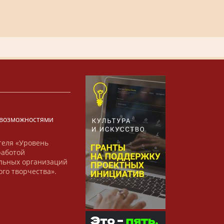
х
возможностями
теля «Уровень
работой
льных организаций
ого творчества».