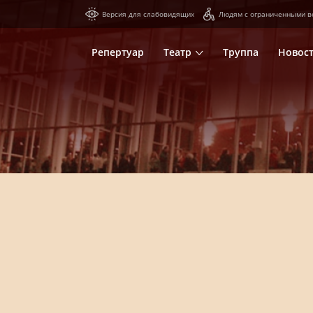
Версия для слабовидящих
Людям с ограниченными в
Репертуар
Театр
Труппа
Новос