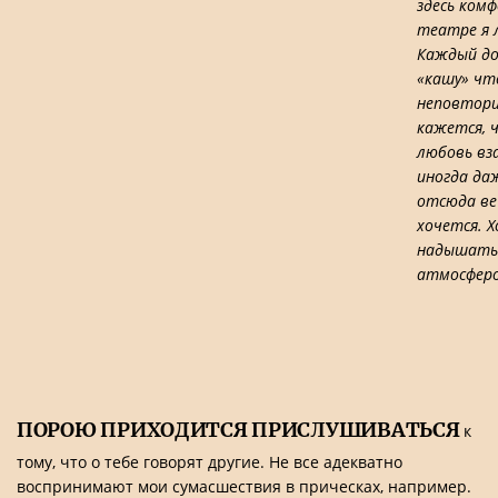
здесь ком
театре я 
Каждый до
«кашу» чт
неповтори
кажется, 
любовь вз
иногда да
отсюда ве
хочется. 
надышать
атмосферо
ПОРОЮ ПРИХОДИТСЯ ПРИСЛУШИВАТЬСЯ
к
тому, что о тебе говорят другие. Не все адекватно
воспринимают мои сумасшествия в прическах, например.