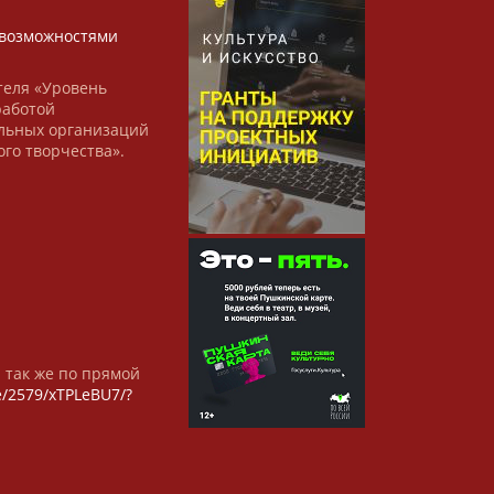
х
возможностями
теля «Уровень
работой
льных организаций
ого творчества».
а так же по прямой
/e/2579/xTPLeBU7/?