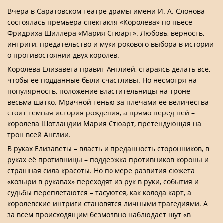
Вчера в Саратовском театре драмы имени И. А. Слонова
состоялась премьера спектакля «Королева» по пьесе
Фридриха Шиллера «Мария Стюарт». Любовь, верность,
интриги, предательство и муки рокового выбора в истории
о противостоянии двух королев.
Королева Елизавета правит Англией, стараясь делать всё,
чтобы её подданные были счастливы. Но несмотря на
популярность, положение властительницы на троне
весьма шатко. Мрачной тенью за плечами её величества
стоит тёмная история рождения, а прямо перед ней –
королева Шотландии Мария Стюарт, претендующая на
трон всей Англии.
В руках Елизаветы – власть и преданность сторонников, в
руках её противницы – поддержка противников короны и
страшная сила красоты. Но по мере развития сюжета
«козыри в рукавах» переходят из рук в руки, события и
судьбы переплетаются – тасуются, как колода карт, а
королевские интриги становятся личными трагедиями. А
за всем происходящим безмолвно наблюдает шут «в