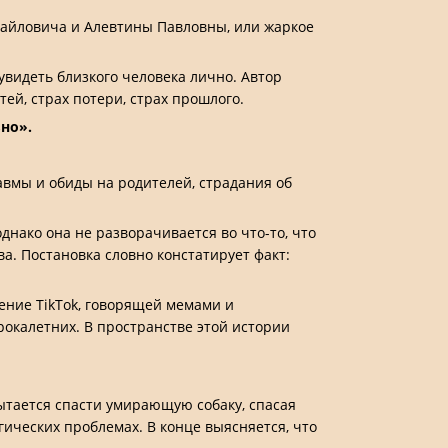
хайловича и Алевтины Павловны, или жаркое
увидеть близкого человека лично. Автор
й, страх потери, страх прошлого.
ьно».
авмы и обиды на родителей, страдания об
нако она не разворачивается во что-то, что
. Постановка словно констатирует факт:
ние TikTok, говорящей мемами и
окалетних. В пространстве этой истории
ытается спасти умирающую собаку, спасая
гических проблемах. В конце выясняется, что