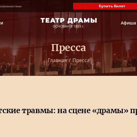
Купить билет
озможностями
ти
Афиша
Пресса
Главная
/
Пресса
етские травмы: на сцене «драмы» 