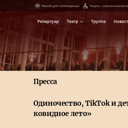
Версия для слабовидящих
Людям с ограниченными в
Репертуар
Театр
Труппа
Новос
Пресса
Одиночество, TikTok и д
ковидное лето»