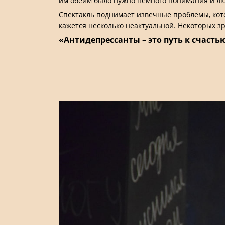
им обеим было нужно немного понимания и л
Спектакль поднимает извечные проблемы, кото
кажется несколько неактуальной. Некоторых зр
«Антидепрессанты – это путь к счастью