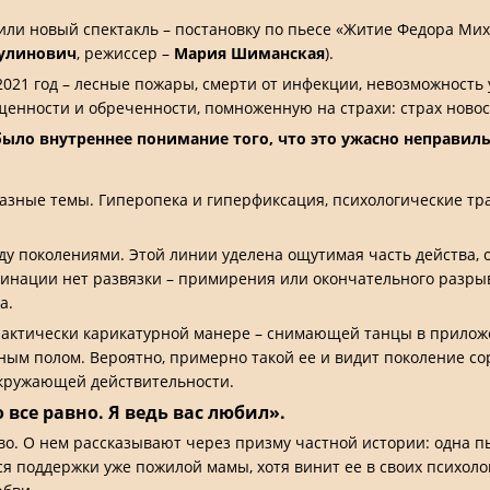
или новый спектакль – постановку по пьесе «Житие Федора Ми
Пулинович
, режиссер –
Мария Шиманская
).
2021 год – лесные пожары, смерти от инфекции, невозможность 
нности и обреченности, помноженную на страхи: страх новосте
 было внутреннее понимание того, что это ужасно неправил
разные темы. Гиперопека и гиперфиксация, психологические тр
у поколениями. Этой линии уделена ощутимая часть действа, од
инации нет развязки – примирения или окончательного разрыва
а.
актически карикатурной манере – снимающей танцы в приложе
м полом. Вероятно, примерно такой ее и видит поколение сор
окружающей действительности.
 все равно. Я ведь вас любил».
во. О нем рассказывают через призму частной истории: одна п
я поддержки уже пожилой мамы, хотя винит ее в своих психоло