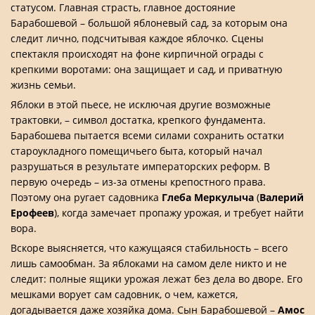
статусом. Главная страсть, главное достояние
Барабошевой – большой яблоневый сад, за которым она
следит лично, подсчитывая каждое яблочко. Сцены
спектакля происходят на фоне кирпичной ограды с
крепкими воротами: она защищает и сад, и приватную
жизнь семьи.
Яблоки в этой пьесе, не исключая другие возможные
трактовки, – символ достатка, крепкого фундамента.
Барабошева пытается всеми силами сохранить остатки
староукладного помещичьего быта, который начал
разрушаться в результате императорских реформ. В
первую очередь – из-за отмены крепостного права.
Поэтому она ругает садовника
Глеба Меркулыча
(
Валерий
Ерофеев
), когда замечает пропажу урожая, и требует найти
вора.
Вскоре выясняется, что кажущаяся стабильность – всего
лишь самообман. За яблоками на самом деле никто и не
следит: полные ящики урожая лежат без дела во дворе. Его
мешками ворует сам садовник, о чем, кажется,
догадывается даже хозяйка дома. Сын Барабошевой –
Амос