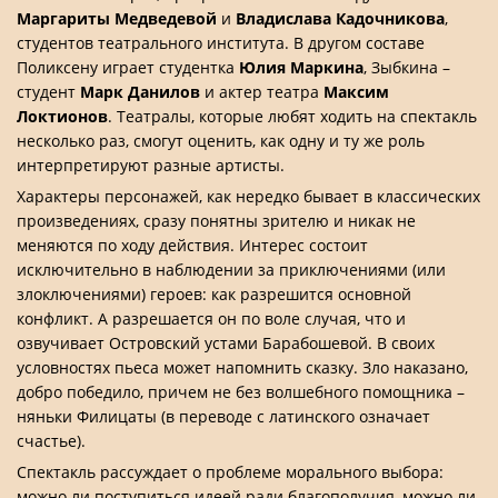
Маргариты Медведевой
и
Владислава Кадочникова
,
студентов театрального института. В другом составе
Поликсену играет студентка
Юлия Маркина
, Зыбкина –
студент
Марк Данилов
и актер театра
Максим
Локтионов
. Театралы, которые любят ходить на спектакль
несколько раз, смогут оценить, как одну и ту же роль
интерпретируют разные артисты.
Характеры персонажей, как нередко бывает в классических
произведениях, сразу понятны зрителю и никак не
меняются по ходу действия. Интерес состоит
исключительно в наблюдении за приключениями (или
злоключениями) героев: как разрешится основной
конфликт. А разрешается он по воле случая, что и
озвучивает Островский устами Барабошевой. В своих
условностях пьеса может напомнить сказку. Зло наказано,
добро победило, причем не без волшебного помощника –
няньки Филицаты (в переводе с латинского означает
счастье).
Спектакль рассуждает о проблеме морального выбора:
можно ли поступиться идеей ради благополучия, можно ли