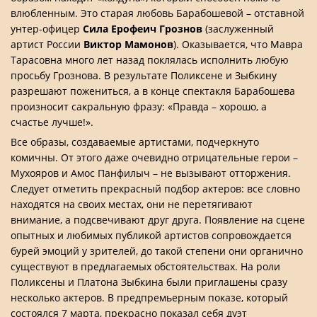
влюбленным. Это старая любовь Барабошевой – отставной
унтер-офицер
Сила Ерофеич Грознов
(заслуженный
артист России
Виктор Мамонов
). Оказывается, что Мавра
Тарасовна много лет назад поклялась исполнить любую
просьбу Грознова. В результате Поликсене и Зыбкину
разрешают пожениться, а в конце спектакля Барабошева
произносит сакральную фразу: «Правда – хорошо, а
счастье лучше!».
Все образы, создаваемые артистами, подчеркнуто
комичны. От этого даже очевидно отрицательные герои –
Мухояров и Амос Панфилыч – не вызывают отторжения.
Следует отметить прекрасный подбор актеров: все словно
находятся на своих местах, они не перетягивают
внимание, а подсвечивают друг друга. Появление на сцене
опытных и любимых публикой артистов сопровождается
бурей эмоций у зрителей, до такой степени они органично
существуют в предлагаемых обстоятельствах. На роли
Поликсены и Платона Зыбкина были приглашены сразу
несколько актеров. В предпремьерным показе, который
состоялся 7 марта, прекрасно показал себя дуэт