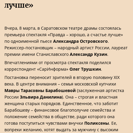
лучше»
Вчера, 8 марта, в Саратовском театре драмы состоялась
премьера спектакля «Правда – хорошо, а счастье лучше»
по одноименной пьесе
Александра Островского
.
Режиссер-постановщик – народный артист России, лауреат
премии имени Станиславского
Александр Кузин
.
Впечатлениями от просмотра спектакля поделился
корреспондент «СарИнформа»
Олег Трушкин
.
Постановка переносит зрителей в вторую половину XIX
века. В центре внимания – семья московской купчихи
Мавры Тарасовны Барабошевой
(заслуженная артистка
России
Эльвира Данилина
). Она – строгая и властная
женщина старых порядков. Единственное, что заботит
Барабошеву – финансовое благополучие семейства и
положение семейства в обществе, ради которого она
готова поступиться чувствами внучки
Поликсены
. Ее,
вопреки желанию, хотят выдать за мужчину с высоким