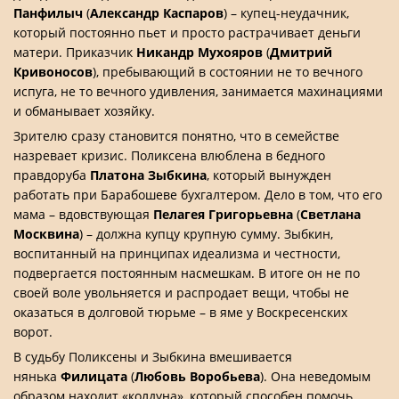
Панфилыч
(
Александр Каспаров
) – купец-неудачник,
который постоянно пьет и просто растрачивает деньги
матери. Приказчик
Никандр Мухояров
(
Дмитрий
Кривоносов
), пребывающий в состоянии не то вечного
испуга, не то вечного удивления, занимается махинациями
и обманывает хозяйку.
Зрителю сразу становится понятно, что в семействе
назревает кризис. Поликсена влюблена в бедного
правдоруба
Платона Зыбкина
, который вынужден
работать при Барабошеве бухгалтером. Дело в том, что его
мама – вдовствующая
Пелагея Григорьевна
(
Светлана
Москвина
) – должна купцу крупную сумму. Зыбкин,
воспитанный на принципах идеализма и честности,
подвергается постоянным насмешкам. В итоге он не по
своей воле увольняется и распродает вещи, чтобы не
оказаться в долговой тюрьме – в яме у Воскресенских
ворот.
В судьбу Поликсены и Зыбкина вмешивается
нянька
Филицата
(
Любовь Воробьева
). Она неведомым
образом находит «колдуна», который способен помочь