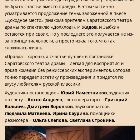
выбрать счастье вместо правды. В этом частично
усматривается продолжение темы, заложенной в пьесе
«Доходное место» (знакома зрителям Саратовского театра
драмы по спектаклю «ДоХХХод»). И
Жадов
, и Зыбкин
остаются при своих. Но у последнего это получается не из-
за принципиальности, а просто из-за того, что так
сложилась жизнь.
«Правда – хорошо, а счастье лучше» в постановке
Саратовского театра драмы – легкая для восприятия и
яркая комедия без режиссерских экспериментов, которая
точно передает эстетику произведения и придется по
вкусу любителям русской классики.
Художник-постановщик –
Юрий Наместников
, художник
по свету –
Антон Андреев
, светооператоры –
Григорий
Вольвич, Дмитрий Воронков
, звукооператоры –
Людмила Матвеева, Ирина Саурина
, помощники
режиссера –
Ольга Слепова, Светлана Строкина.