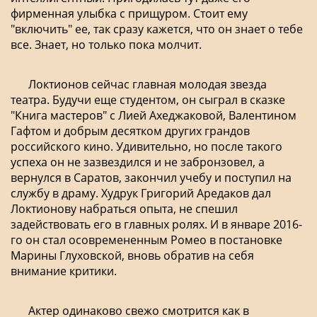
фирменная улыбка с прищуром. Стоит ему
"включить" ее, так сразу кажется, что он знает о тебе
все. Знает, но только пока молчит.
Локтионов сейчас главная молодая звезда
театра. Будучи еще студентом, он сыграл в сказке
"Книга мастеров" с Лией Ахеджаковой, Валентином
Гафтом и добрым десятком других грандов
российского кино. Удивительно, но после такого
успеха он не зазвездился и не забронзовел, а
вернулся в Саратов, закончил учебу и поступил на
службу в драму. Худрук Григорий Аредаков дал
Локтионову набраться опыта, не спешил
задействовать его в главных ролях. И в январе 2016-
го он стал осовремененным Ромео в постановке
Марины Глуховской, вновь обратив на себя
внимание критики.
Актер одинаково свежо смотрится как в