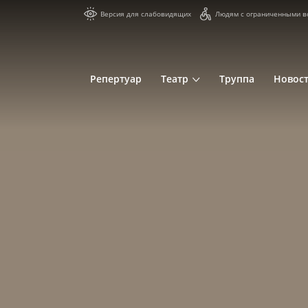
Версия для слабовидящих
Людям с ограниченными в
Репертуар
Театр
Труппа
Новос