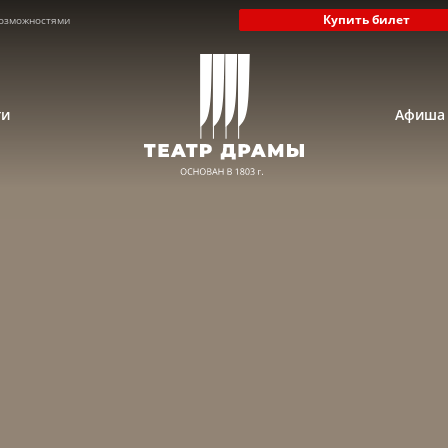
Купить билет
озможностями
ти
Афиша