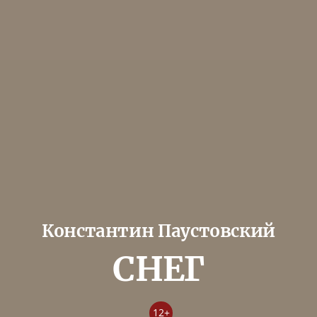
Константин Паустовский
СНЕГ
12+