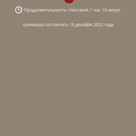
Продолжительность спектакля 1 час 10 минут
премьера состоялась 15 декабря 2022 года