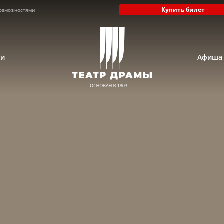
Купить билет
озможностями
ти
Афиша