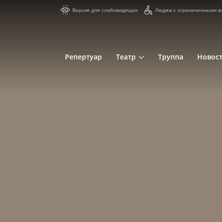
Версия для слабовидящих
Людям с ограниченными в
Репертуар
Театр
Труппа
Новос